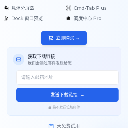
🏝️
⌘
悬浮分屏岛
Cmd-Tab Plus
🔭
🪩
Dock 窗口预览
调度中心 Pro
立即购买
→
获取下载链接
我们会通过邮件发送给您
发送下载链接
→
绝不发送垃圾邮件
1天免费试用