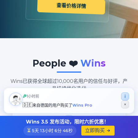
查看价格详情
People ❤️
Wins
Wins已获得全球超过10,000名用户的信任与好评，产
品持续优化迭代
🎉
ℹ️
1小时前
×
🇩🇪
来自
德国
的用户购买了
Wins Pro
Wins 3.5 发布活动，限时六折优惠！
⏳
立即购买
5天 13小时 6分 44秒