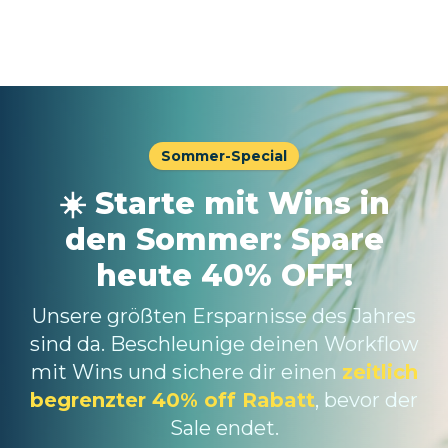
Sommer-Special
☀️ Starte mit Wins in
den Sommer: Spare
heute 40% OFF!
Unsere größten Ersparnisse des Jahres
sind da. Beschleunige deinen Workflow
mit Wins und sichere dir einen
zeitlich
begrenzter 40% off Rabatt
, bevor der
Sale endet.