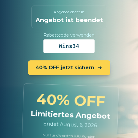
Angebot endet in
Angebot ist beendet
Rabattcode verwenden
Wins34
40% OFF jetzt sichern
40% OFF
Limitiertes Angebot
Endet August 6, 2026
Nur für die ersten 100 Kunden!