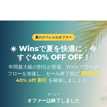
夏のスペシャルオファー
☀️ Winsで夏を快適に：今
すぐ40% OFF OFF！
年間最大級の割引が登場。Wins でワーク
フローを加速し、セール終了前に
期間限定
40% off 割引
を確保しましょう。
終了まで
オファーは終了しました