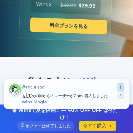
Wins X
$49.99
$29.99
料金プランを見る
多くの人に❤️
Wins
🎉
ℹ️
1 hour ago
×
🇨🇳
次の国からのユーザーが
China
購入しました
Wins は世界中で13,266人以上のユーザーに信頼さ
Wins Single
れ、継続的な改善とアップデートを続けています
☀️ Winsで夏を快適に — 40% OFF OFF は今だ
け！
⏳
今すぐ購入
オファーは終了しました