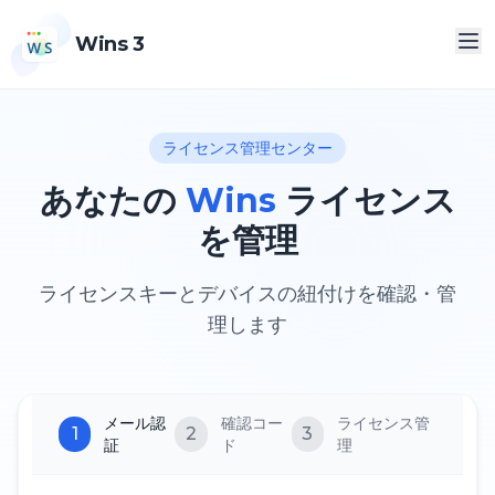
Wins 3
ライセンス管理センター
あなたの
Wins
ライセンス
を管理
ライセンスキーとデバイスの紐付けを確認・管
理します
メール認
確認コー
ライセンス管
1
2
3
証
ド
理