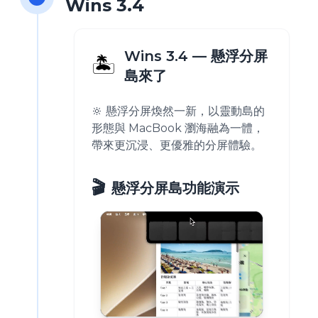
Wins 3.4
Wins 3.4 — 懸浮分屏
🏝️
島來了
🔆 懸浮分屏煥然一新，以靈動島的
形態與 MacBook 瀏海融為一體，
帶來更沉浸、更優雅的分屏體驗。
🎬
懸浮分屏島功能演示