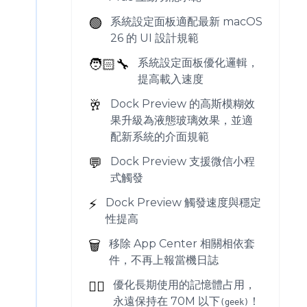
🟢
系統設定面板適配最新 macOS
26 的 UI 設計規範
🧑🏻‍🔧
系統設定面板優化邏輯，
提高載入速度
🥂
Dock Preview 的高斯模糊效
果升級為液態玻璃效果，並適
配新系統的介面規範
💬
Dock Preview 支援微信小程
式觸發
⚡️
Dock Preview 觸發速度與穩定
性提高
🗑️
移除 App Center 相關相依套
件，不再上報當機日誌
🏄‍♂️
優化長期使用的記憶體占用，
永遠保持在 70M 以下
！
(geek)