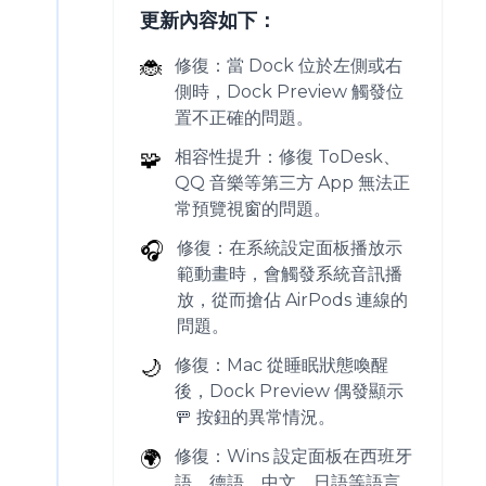
更新內容如下：
🐞
修復：當 Dock 位於左側或右
側時，Dock Preview 觸發位
置不正確的問題。
🧩
相容性提升：修復 ToDesk、
QQ 音樂等第三方 App 無法正
常預覽視窗的問題。
🎧
修復：在系統設定面板播放示
範動畫時，會觸發系統音訊播
放，從而搶佔 AirPods 連線的
問題。
🌙
修復：Mac 從睡眠狀態喚醒
後，Dock Preview 偶發顯示
🚥 按鈕的異常情況。
🌍
修復：Wins 設定面板在西班牙
語、德語、中文、日語等語言