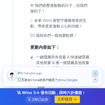
🫶 我們經歷過艱難的日子，但我們
做到了！
✨ 未來 Wins 會堅守優雅簡單的互
動，帶來更多激動人心的功能！
❤️‍🔥 我與你們一樣熱愛軟體！
更新內容如下：
⚡️
一鍵隱藏所有視窗 & 快速鍵隱藏
其他視窗 & 搖一搖隱藏其他視窗
重構程式碼邏輯，速度翻倍！
🎉
ℹ️
15 minutes ago
🎁
新增：螢幕邊緣分割視窗選
×
🇨🇳
來自
China
的用戶購買了
Wins Single
項，完美適配 macOS 15 的新
特性
🚀 Wins 3.4 發布活動，限時六折優惠！
💻
Dock Preview 裡的視窗，不
⏳
立即購買
活動已結束
會自動觸發層級排序